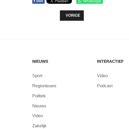
f
Whatsapp
Deel
VORIG ARTIKEL: LAMOND STRIJDT
VORIGE
NIEUWS
INTERACTIEF
Sport
Video
Regionieuws
Podcast
Politiek
Nieuws
Video
Zakelijk