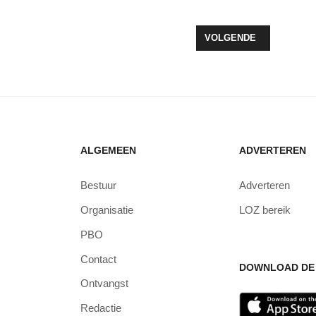
 MEE OM TITEL ‘BESTE ADVIESKANTOOR VAN NEDERLAND’
VOLGENDE ARTIKEL: V
VOLGENDE
ALGEMEEN
ADVERTEREN
Bestuur
Adverteren
Organisatie
LOZ bereik
PBO
Contact
DOWNLOAD DE 
Ontvangst
Redactie