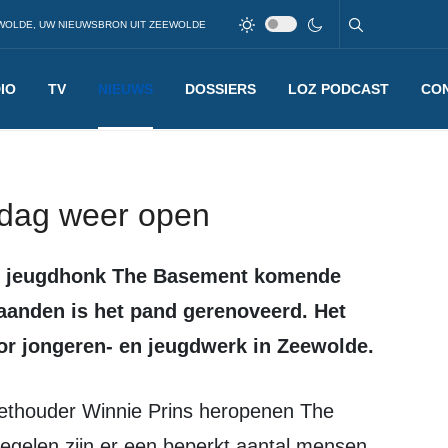
WOLDE, UW NIEUWSBRON UIT ZEEWOLDE
IO
TV
NIEUWS
DOSSIERS
LOZ PODCAST
CO
jdag weer open
aanden is het pand gerenoveerd. Het
r jongeren- en jeugdwerk in Zeewolde.
gelen zijn er een beperkt aantal mensen