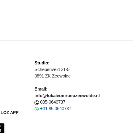
AN DE WESTERINGH NAAR ADO DEN HAAG
Studio:
Schepenveld 21-5
3891 ZK Zeewolde
Email:
info@lokaleomroepzeewolde.nl
085-0640737
+31 85 0640737
LOZ APP