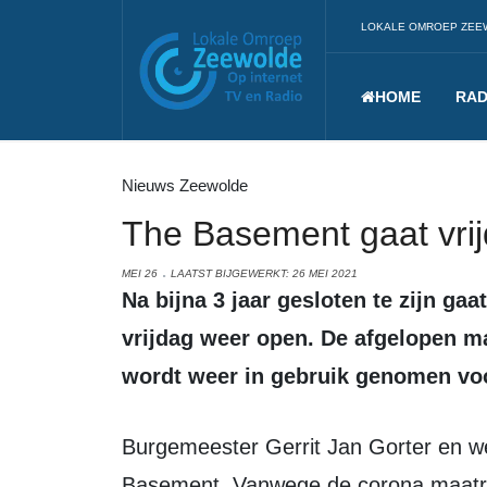
LOKALE OMROEP ZEE
HOME
RAD
Nieuws Zeewolde
The Basement gaat vri
MEI 26
LAATST BIJGEWERKT: 26 MEI 2021
Na bijna 3 jaar gesloten te zijn gaat jeugdhonk The Basement komende
vrijdag weer open. De afgelopen m
wordt weer in gebruik genomen voo
Burgemeester Gerrit Jan Gorter en wethouder Winnie Prins heropenen The
Basement. Vanwege de corona maatre