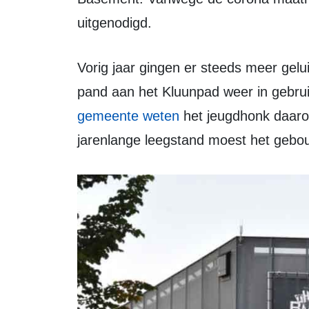
uitgenodigd.
Vorig jaar gingen er steeds meer geluiden op van jongeren om het inconische
pand aan het Kluunpad weer in gebr
gemeente weten
het jeugdhonk daar
jarenlange leegstand moest het geb