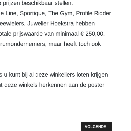
 prijzen beschikbaar stellen.
e Line, Sportique, The Gym, Profile Ridder
ewielers, Juwelier Hoekstra hebben
otale prijswaarde van minimaal € 250,00.
trumondernemers, maar heeft toch ook
 kunt bij al deze winkeliers loten krijgen
nt deze winkels herkennen aan de poster
TJE…DAT GUN JE TOCH IEDEREEN?
VOLGENDE ARTIKEL: K
VOLGENDE