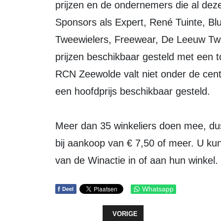
prijzen en de ondernemers die al deze
Sponsors als Expert, René Tuinte, Blu
Tweewielers, Freewear, De Leeuw Twe
prijzen beschikbaar gesteld met een t
RCN Zeewolde valt niet onder de cen
een hoofdprijs beschikbaar gesteld.
Meer dan 35 winkeliers doen mee, dus u
bij aankoop van € 7,50 of meer. U ku
van de Winactie in of aan hun winkel.
f
Whatsapp
Deel
VORIG ARTIKEL: EEN KERSTKAAR
VORIGE