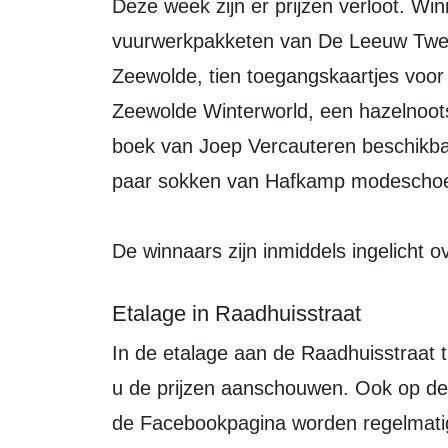
Deze week zijn er prijzen verloot. Winnaars zijn er van zes bonnen voor
vuurwerkpakketen van De Leeuw Twee
Zeewolde, tien toegangskaartjes voor 
Zeewolde Winterworld, een hazelnoots
boek van Joep Vercauteren beschikbaa
paar sokken van Hafkamp modescho
De winnaars zijn inmiddels ingelicht 
Etalage in Raadhuisstraat
In de etalage aan de Raadhuisstraat tussen Expert en Foto René Tuinte in kunt
u de prijzen aanschouwen. Ook op d
de Facebookpagina worden regelmatig