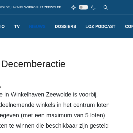
WOLDE, UW NIEUWSBRON UIT ZEEWOLDE
IO
TV
NIEUWS
DOSSIERS
LOZ PODCAST
CO
de Decemberactie
8
 in Winkelhaven Zeewolde is voorbij.
 deelnemende winkels in het centrum loten
uitgegeven (met een maximum van 5 loten).
jzen te winnen die beschikbaar zijn gesteld