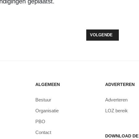
ndigingen geplaatst.
JAN VAYNE KOMT NAAR DE VERBEELDING
VOLGENDE ARTIKEL: NL
VOLGENDE
ALGEMEEN
ADVERTEREN
Bestuur
Adverteren
Organisatie
LOZ bereik
PBO
Contact
DOWNLOAD DE 