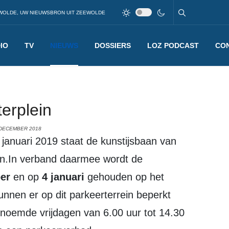
WOLDE, UW NIEUWSBRON UIT ZEEWOLDE
IO
TV
NIEUWS
DOSSIERS
LOZ PODCAST
CO
erplein
 DECEMBER 2018
in.In verband daarmee wordt de
er
en op
4 januari
gehouden op het
unnen er op dit parkeerterrein beperkt
noemde vrijdagen van 6.00 uur tot 14.30