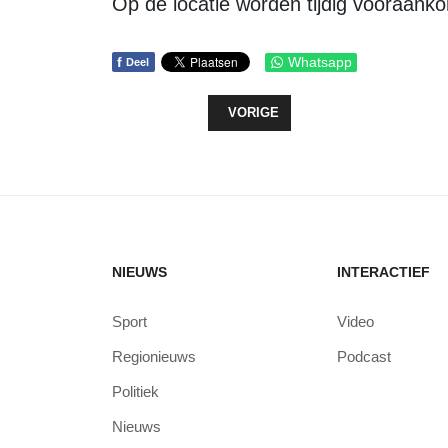
Op de locatie worden tijdig vooraanko
f
Whatsapp
Deel
VORIG ARTIKEL: PIANOVIRTUOOS 
VORIGE
NIEUWS
INTERACTIEF
Sport
Video
Regionieuws
Podcast
Politiek
Nieuws