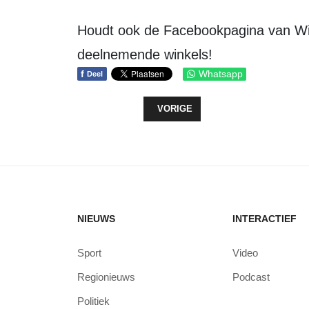
Houdt ook de Facebookpagina van Wi
deelnemende winkels!
f
Whatsapp
Deel
VORIG ARTIKEL: BIED MEE OP PI
VORIGE
NIEUWS
INTERACTIEF
Sport
Video
Regionieuws
Podcast
Politiek