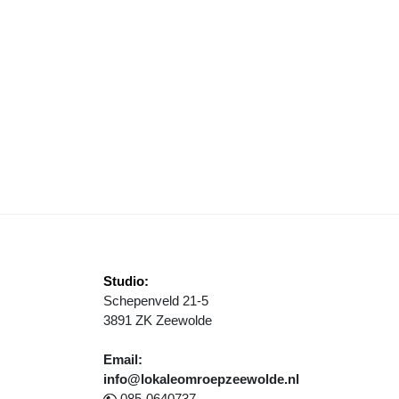
NDERZOEK OP VAKANTIEPARK HORSTERWOLD
Studio:
Schepenveld 21-5
3891 ZK Zeewolde
Email:
info@lokaleomroepzeewolde.nl
085-0640737