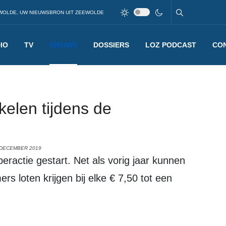
WOLDE, UW NIEUWSBRON UIT ZEEWOLDE
IO
TV
NIEUWS
DOSSIERS
LOZ PODCAST
CO
kelen tijdens de
 DECEMBER 2019
ractie gestart. Net als vorig jaar kunnen
s loten krijgen bij elke € 7,50 tot een