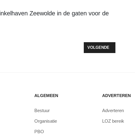
nkelhaven Zeewolde in de gaten voor de
ETENONTOURVEILING.NL EN STEUN HET GOEDE DOEL
VOLGENDE ARTIKEL: O
VOLGENDE
ALGEMEEN
ADVERTEREN
Bestuur
Adverteren
Organisatie
LOZ bereik
PBO