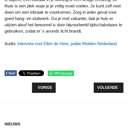
thuis is een plek waar je je veilig moet voelen. Je kunt zelf veel
doen om een inbraak te voorkomen. Zorg in ieder geval voor
goed hang- en sluitwerk. Ga je met vakantie, laat je huis er
uitzien alsof het bewoond is door bijvoorbeeld tijdschakelaars te
gebruiken, zodat er 's avonds licht brandt.
Audio:
interview met Ellen de Heer, politie Midden-Nederland
f
Whatsapp
Deel
VORIG ARTIKEL: PROGRAMMA VERBEELDING&CO 
VOLGENDE ARTI
VORIGE
VOLGENDE
NIEUWS