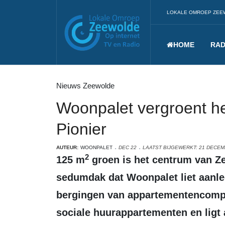
LOKALE OMROEP ZEE
HOME
RAD
Nieuws Zeewolde
Woonpalet vergroent h
Pionier
AUTEUR:
WOONPALET
DEC 22
LAATST BIJGEWERKT: 21 DECEM
2
125 m
groen is het centrum van Zee
sedumdak dat Woonpalet liet aanl
bergingen van appartementencomple
sociale huurappartementen en ligt 