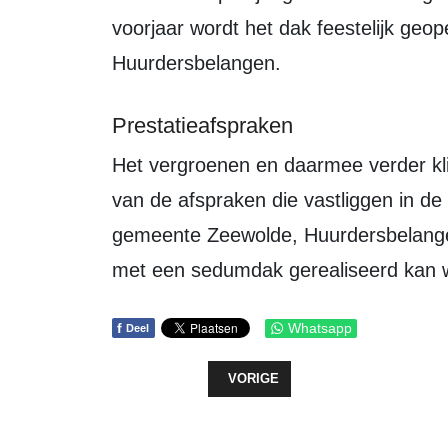
voorjaar wordt het dak feestelijk g
Huurdersbelangen.
Prestatieafspraken
Het vergroenen en daarmee verder klimaatadaptief maken van Zeewolde, is een
van de afspraken die vastliggen in d
gemeente Zeewolde, Huurdersbelang
met een sedumdak gerealiseerd kan 
f
Whatsapp
Deel
VORIG ARTIKEL: INBRAAK
VORIGE