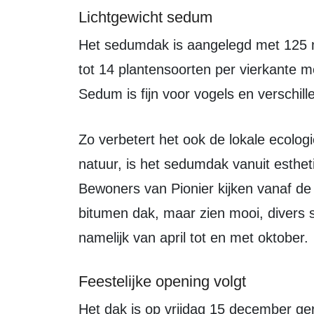
Lichtgewicht sedum
Het sedumdak is aangelegd met 125
tot 14 plantensoorten per vierkante me
Sedum is fijn voor vogels en verschill
Zo verbetert het ook de lokale ecologie. Naast de toegevoegde waarde voor de
natuur, is het sedumdak vanuit esthe
Bewoners van Pionier kijken vanaf de g
bitumen dak, maar zien mooi, divers 
namelijk van april tot en met oktober.
Feestelijke opening volgt
Het dak is op vrijdag 15 december gerealiseerd door GildenGroen. In het