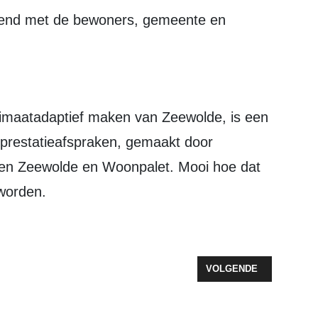
eopend met de bewoners, gemeente en
e prestatieafspraken, gemaakt door
en Zeewolde en Woonpalet. Mooi hoe dat
worden.
VOLGENDE ARTIKEL: 
VOLGENDE