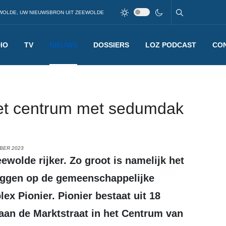
WOLDE, UW NIEUWSBRON UIT ZEEWOLDE
IO
TV
NIEUWS
DOSSIERS
LOZ PODCAST
CO
et centrum met sedumdak
BER 2023
wolde rijker. Zo groot is namelijk het
eggen op de gemeenschappelijke
x Pionier. Pionier bestaat uit 18
aan de Marktstraat in het Centrum van