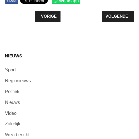
f
Whatsapp
Deel
VORIG ARTIKEL: BESPREKING DATACENTER VER
VOLGENDE ARTI
VORIGE
VOLGENDE
NIEUWS
Sport
Regionieuws
Politiek
Nieuws
Video
Zakelijk
Weerbericht