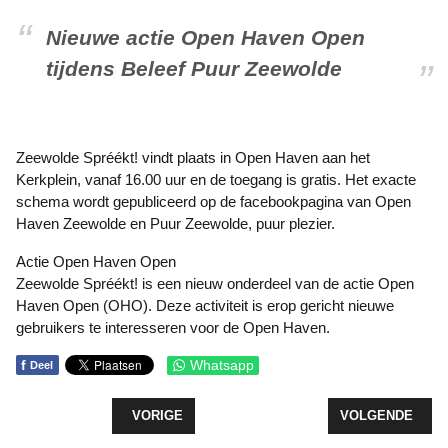
Nieuwe actie Open Haven Open
tijdens Beleef Puur Zeewolde
Zeewolde Spréékt! vindt plaats in Open Haven aan het
Kerkplein, vanaf 16.00 uur en de toegang is gratis. Het exacte
schema wordt gepubliceerd op de facebookpagina van Open
Haven Zeewolde en Puur Zeewolde, puur plezier.
Actie Open Haven Open
Zeewolde Spréékt! is een nieuw onderdeel van de actie Open
Haven Open (OHO). Deze activiteit is erop gericht nieuwe
gebruikers te interesseren voor de Open Haven.
f
Whatsapp
Deel
VORIG ARTIKEL: ZEVENSTER IN ZEEWOLDE VERD
VOLGENDE ARTI
VORIGE
VOLGENDE