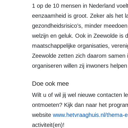
1 op de 10 mensen in Nederland voelt zich erg eenzaam. De invloed van
eenzaamheid is groot. Zeker als het l
gezondheidsrisico’s, minder meedoen 
welzijn en geluk. Ook in Zeewolde i
maatschappelijke organisaties, vereni
Zeewolde zetten zich daarom samen in
organiseren willen zij inwoners helpe
Doe ook mee
Wilt u of wil jij wel nieuwe contacten leggen en andere inwoners van Zeewolde
ontmoeten? Kijk dan naar het program
website
www.hetvraaghuis.nl/thema-
activiteit(en)!