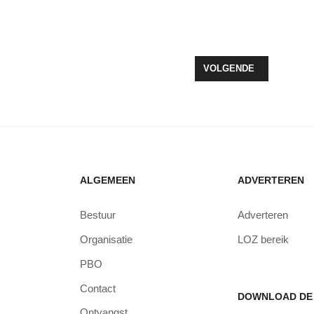
DEREN MAKEN GEBRUIK VAN LUNCHKIDZ
VOLGENDE ARTIKEL: S
VOLGENDE
ALGEMEEN
ADVERTEREN
Bestuur
Adverteren
Organisatie
LOZ bereik
PBO
Contact
DOWNLOAD DE 
Ontvangst