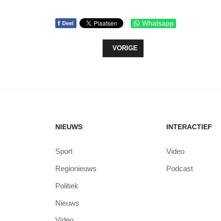
f
Whatsapp
Deel
VORIG ARTIKEL: HONDERDEN KIN
VORIGE
NIEUWS
INTERACTIEF
Sport
Video
Regionieuws
Podcast
Politiek
Nieuws
Video