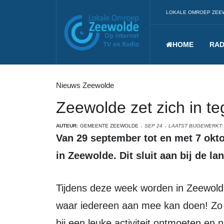
LOKALE OMROEP ZEE
HOME
RAD
Nieuws Zeewolde
Zeewolde zet zich in 
AUTEUR:
GEMEENTE ZEEWOLDE
SEP 24
LAATST BIJGEWERKT:
Van 29 september tot en met 7 oktober is het de Week van de Ontmoeting
in Zeewolde. Dit sluit aan bij de 
Tijdens deze week worden in Zeewolde verschillende activiteiten georganiseerd
waar iedereen aan mee kan doen! Zo
bij een leuke activiteit ontmoeten en