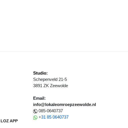
AMEN OP PAD OP WERELD ALZHEIMERDAG
Studio:
Schepenveld 21-5
3891 ZK Zeewolde
Email:
info@lokaleomroepzeewolde.nl
085-0640737
+31 85 0640737
LOZ APP