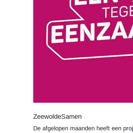
ZeewoldeSamen
De afgelopen maanden heeft een projectgroep zich ingezet voor de vorming van