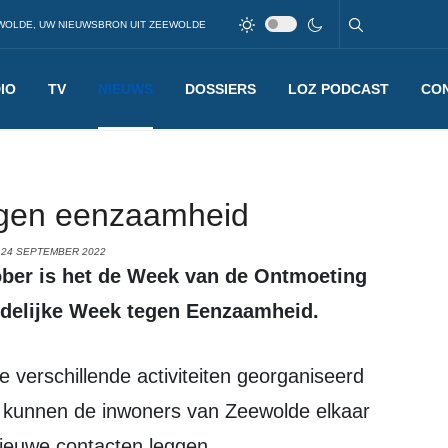
WOLDE, UW NIEUWSBRON UIT ZEEWOLDE
IO
TV
NIEUWS
DOSSIERS
LOZ PODCAST
CO
tegen eenzaamheid
 24 SEPTEMBER 2022
landelijke Week tegen Eenzaamheid.
 kunnen de inwoners van Zeewolde elkaar
 nieuwe contacten leggen.