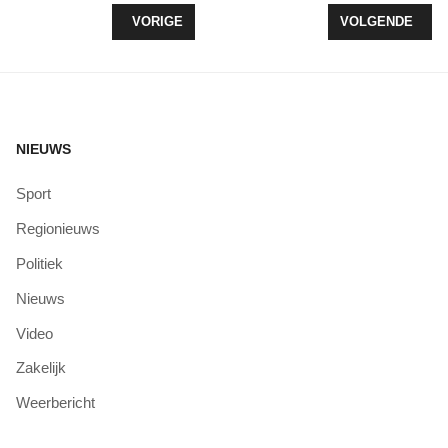
VORIG ARTIKEL: EERSTE REACTIE VAN PROVIN
VOLGENDE ARTI
VORIGE
VOLGENDE
NIEUWS
Sport
Regionieuws
Politiek
Nieuws
Video
Zakelijk
Weerbericht