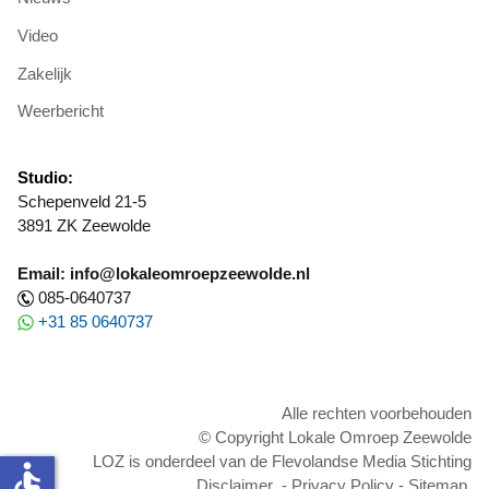
Video
Zakelijk
Weerbericht
Studio:
Schepenveld 21-5
3891 ZK Zeewolde
Email: info@lokaleomroepzeewolde.nl
085-0640737
+31 85 0640737
Alle rechten voorbehouden
© Copyright Lokale Omroep Zeewolde
LOZ is onderdeel van de Flevolandse Media Stichting
accessible
Disclaimer
-
Privacy Policy
-
Sitemap