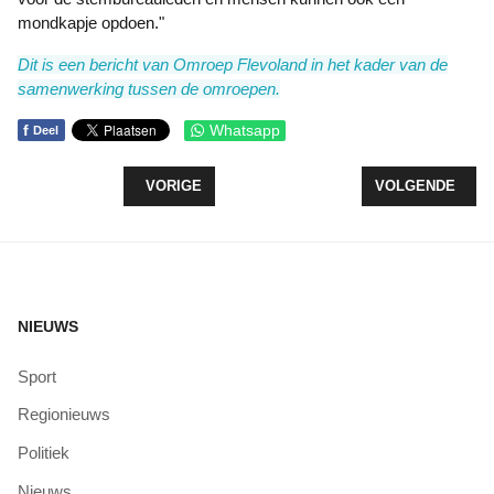
mondkapje opdoen."
Dit is een bericht van Omroep Flevoland in het kader van de
samenwerking tussen de omroepen.
f
Whatsapp
Deel
VORIG ARTIKEL: LEEFBAAR ZEEWOLDE EIST INZ
VOLGENDE ARTI
VORIGE
VOLGENDE
NIEUWS
Sport
Regionieuws
Politiek
Nieuws