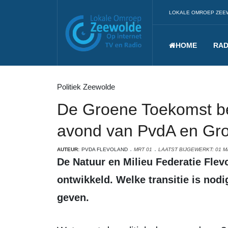
LOKALE OMROEP ZEE
HOME
RAD
Politiek Zeewolde
De Groene Toekomst b
avond van PvdA en Gr
AUTEUR:
PVDA FLEVOLAND
MRT 01
LAATST BIJGEWERKT: 01 M
De Natuur en Milieu Federatie Flevoland heeft een visie op 2050
ontwikkeld. Welke transitie is nod
geven.