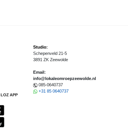
DER IN POLDERWIJK
ROENLINKS GESPREK AANGEGAAN IN STRATEN ZEEWOLDE
Studio:
Schepenveld 21-5
3891 ZK Zeewolde
Email:
info@lokaleomroepzeewolde.nl
085-0640737
+31 85 0640737
LOZ APP