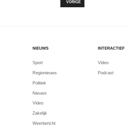
VORIG ARTIKEL: BEPERKTE OPKO
VORIGE
NIEUWS
INTERACTIEF
Sport
Video
Regionieuws
Podcast
Politiek
Nieuws
Video
Zakelijk
Weerbericht