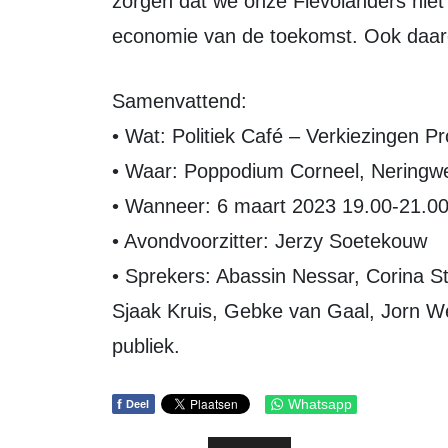
zorgen dat we onze Flevolanders niet
economie van de toekomst. Ook daaro
Samenvattend:
• Wat: Politiek Café – Verkiezingen Pr
• Waar: Poppodium Corneel, Neringwe
• Wanneer: 6 maart 2023 19.00-21.0
• Avondvoorzitter: Jerzy Soetekouw
• Sprekers: Abassin Nessar, Corina S
Sjaak Kruis, Gebke van Gaal, Jorn We
publiek.
f
Whatsapp
Deel