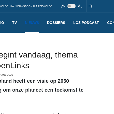
WOLDE, UW NIEUWSBRON UIT ZEEWOLDE
IO
TV
NIEUWS
DOSSIERS
LOZ PODCAST
CO
egint vandaag, thema
oenLinks
AART 2023
ig om onze planeet een toekomst te