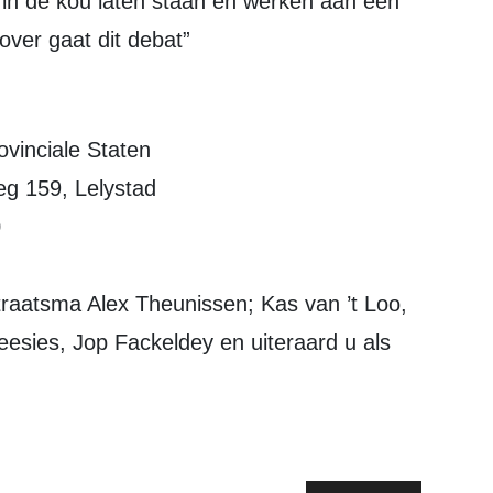
 in de kou laten staan en werken aan een
ver gaat dit debat”
ovinciale Staten
g 159, Lelystad
0
traatsma Alex Theunissen; Kas van ’t Loo,
esies, Jop Fackeldey en uiteraard u als