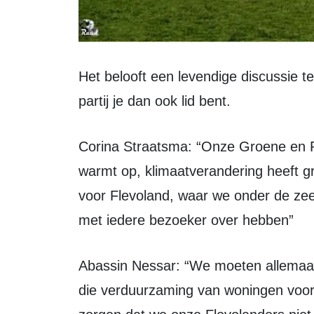
Het belooft een levendige discussie te worden. Iedereen is welkom, van welke
partij je dan ook lid bent.
Corina Straatsma: “Onze Groene en Rode agenda is keihard nodig. De aarde
warmt op, klimaatverandering heeft g
voor Flevoland, waar we onder de zee
met iedere bezoeker over hebben”
Abassin Nessar: “We moeten allemaal van het (fossiele) gas af. De PvdA wil dat
die verduurzaming van woningen voor