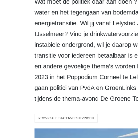
Wat moet de politiek daar aan doen ? Hoe gaan we om met de luchtvaart, met
water en het tegengaan van bodemdal
energietransitie. Wil jij vanaf Lelystad
IJsselmeer? Vind je drinkwatervoorzie
instabiele ondergrond, wil je daarop
transitie voor iedereen betaalbaar is
en andere gevoelige thema’s worden b
2023 in het Poppodium Corneel te Lel
gaan politici van PvdA en GroenLinks
tijdens de thema-avond De Groene T
PROVICIALE STATENVERKIEZINGEN