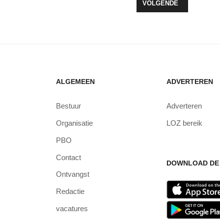
MST MET GOEDE GESPREKKEN TIJDENS BIJEENKOMST WIJKWETHOU
VOLGENDE ARTIKEL: G
VOLGENDE
ALGEMEEN
ADVERTEREN
Bestuur
Adverteren
Organisatie
LOZ bereik
PBO
Contact
DOWNLOAD DE 
Ontvangst
Redactie
vacatures