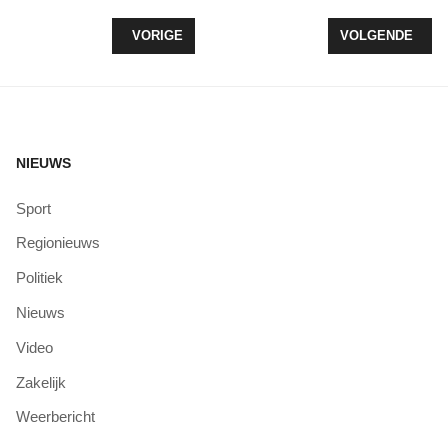
VORIG ARTIKEL: CHRISTENUNIE TEGEN KOMST 
VOLGENDE ARTI
VORIGE
VOLGENDE
NIEUWS
Sport
Regionieuws
Politiek
Nieuws
Video
Zakelijk
Weerbericht