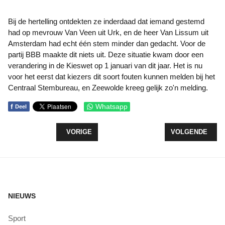
Bij de hertelling ontdekten ze inderdaad dat iemand gestemd
had op mevrouw Van Veen uit Urk, en de heer Van Lissum uit
Amsterdam had echt één stem minder dan gedacht. Voor de
partij BBB maakte dit niets uit. Deze situatie kwam door een
verandering in de Kieswet op 1 januari van dit jaar. Het is nu
voor het eerst dat kiezers dit soort fouten kunnen melden bij het
Centraal Stembureau, en Zeewolde kreeg gelijk zo'n melding.
f
Whatsapp
Deel
VORIG ARTIKEL: ONDERTEKENING PRESTATIEAFS
VOLGENDE ARTI
VORIGE
VOLGENDE
NIEUWS
Sport