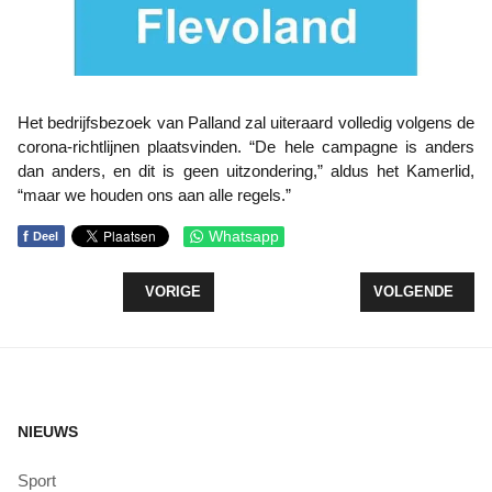
Het bedrijfsbezoek van Palland zal uiteraard volledig volgens de
corona-richtlijnen plaatsvinden. “De hele campagne is anders
dan anders, en dit is geen uitzondering,” aldus het Kamerlid,
“maar we houden ons aan alle regels.”
f
Whatsapp
Deel
VORIG ARTIKEL: HILDE PALLAND IN GESPREK OV
VOLGENDE ARTI
VORIGE
VOLGENDE
NIEUWS
Sport