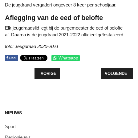
De jeugdraad vergadert ongeveer 8 keer per schooljaar.
Aflegging van de eed of belofte
Elk jeugdraadslid legt bij de burgemeester de eed of belofte
af. Daarna is de jeugdraad 2021-2022 officieel geïnstalleerd.
foto: Jeugdraad 2020-2021
f
Whatsapp
Deel
VORIG ARTIKEL: BESLISSING NADERT VOOR DAT
VOLGENDE ARTI
VORIGE
VOLGENDE
NIEUWS
Sport
Regionieuws