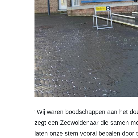
“Wij waren boodschappen aan het doen en dan kun je mooi even langslopen”,
zegt een Zeewoldenaar die samen met
laten onze stem vooral bepalen door te