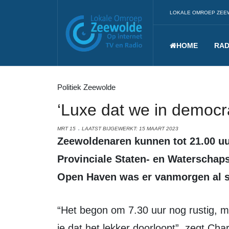
LOKALE OMROEP ZEE
HOME
RAD
Politiek Zeewolde
‘Luxe dat we in democr
MRT 15
LAATST BIJGEWERKT: 15 MAART 2023
Zeewoldenaren kunnen tot 21.00 uur hun stem uitbrengen tijdens de
Provinciale Staten- en Waterschap
Open Haven was er vanmorgen al 
“Het begon om 7.30 uur nog rustig, maar nu (9.15 uur) is iedereen wakker en zie
je dat het lekker doorloopt”, zegt Cha