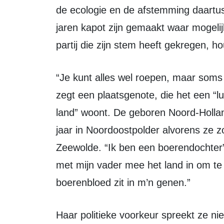
de ecologie en de afstemming daartus
jaren kapot zijn gemaakt waar mogeli
partij die zijn stem heeft gekregen, ho
“Je kunt alles wel roepen, maar soms moet je ook je schouders eronder zetten”,
zegt een plaatsgenote, die het een “l
land” woont. De geboren Noord-Hollan
jaar in Noordoostpolder alvorens ze z
Zeewolde. “Ik ben een boerendochter”, l
met mijn vader mee het land in om te
boerenbloed zit in m’n genen.”
Haar politieke voorkeur spreekt ze niet uit, maar wel geeft ze aan respect op te