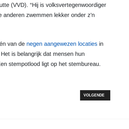
te (VVD). “Hij is volksvertegenwoordiger
 die anderen zwemmen lekker onder z’n
 één van de
negen aangewezen locaties
in
Het is belangrijk dat mensen hun
Een stempotlood ligt op het stembureau.
 IN LIJN MET VIER JAAR GELEDEN
VOLGENDE ARTIKEL: CO
VOLGENDE