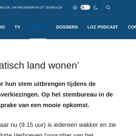
WOLDE, UW NIEUWSBRON UIT ZEEWOLDE
IO
TV
NIEUWS
DOSSIERS
LOZ PODCAST
CO
atisch land wonen’
sverkiezingen. Op het stembureau in de
sprake van een mooie opkomst.
rlotte Verhoeven (voorzitter van het