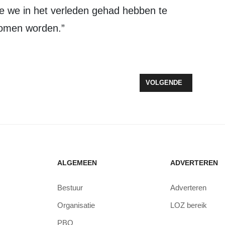
ie we in het verleden gehad hebben te
omen worden.”
DA-AFDELINGEN LUIDEN NOODKLOK OVER STIKSTOF EN PAS-MELDE
VOLGENDE ARTIKEL: O
VOLGENDE
ALGEMEEN
ADVERTEREN
Bestuur
Adverteren
Organisatie
LOZ bereik
PBO