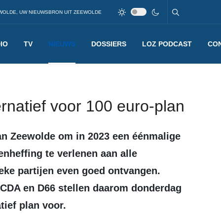
WOLDE, UW NIEUWSBRON UIT ZEEWOLDE
IO
TV
NIEUWS
DOSSIERS
LOZ PODCAST
CO
rnatief voor 100 euro-plan
enheffing te verlenen aan alle
ieke partijen even goed ontvangen.
, CDA en D66 stellen daarom donderdag
tief plan voor.