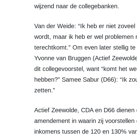
wijzend naar de collegebanken.
Van der Weide: “Ik heb er niet zoveel problemen mee dat er geld gegeven
wordt, maar ik heb er wel problemen 
terechtkomt.” Om even later stellig te
Yvonne van Bruggen (Actief Zeewolde) 
dit collegevoorstel, want “komt het we
hebben?” Samee Sabur (D66): “Ik zou 
zetten.”
Actief Zeewolde, CDA en D66 dienen donderdag bij de raadsvergadering een
amendement in waarin zij voorstellen
inkomens tussen de 120 en 130% van h