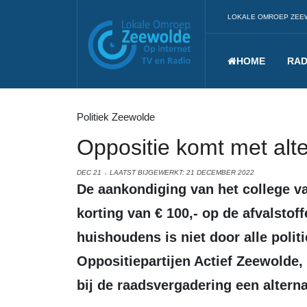
LOKALE OMROEP ZEE
HOME
RAD
Politiek Zeewolde
Oppositie komt met alte
DEC 21
LAATST BIJGEWERKT: 21 DECEMBER 2022
De aankondiging van het college van Zeewolde om in 2023 een éénmalige
korting van € 100,- op de afvalstoff
huishoudens is niet door alle polit
Oppositiepartijen Actief Zeewolde
bij de raadsvergadering een alterna