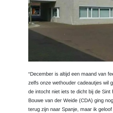
“December is altijd een maand van feestjes en cadeautjes, maar toen ik las dat
zelfs onze wethouder cadeautjes wil ga
de intocht niet iets te dicht bij de Si
Bouwe van der Weide (CDA) ging nog 
terug zijn naar Spanje, maar ik geloof 