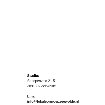
RS
NBEGRIP IN ‘VAK K’ OVER GEDWONGEN GESPREK MET ARCHITECTE
Studio:
Schepenveld 21-5
3891 ZK Zeewolde
Email:
info@lokaleomroepzeewolde.nl