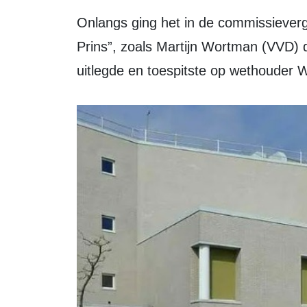
Onlangs ging het in de commissievergadering al uitgepraat over “het barkie van
Prins”, zoals Martijn Wortman (VVD) d
uitlegde en toespitste op wethouder W