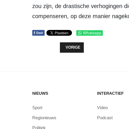
zou zijn, de drastische verhogingen d
compenseren, op deze manier nagek
f
Whatsapp
Deel
VORIG ARTIKEL: FLEVOLANDSE C
VORIGE
NIEUWS
INTERACTIEF
Sport
Video
Regionieuws
Podcast
Politiek