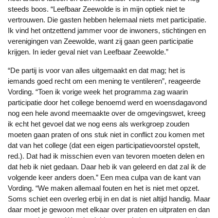
steeds boos. “Leefbaar Zeewolde is in mijn optiek niet te
vertrouwen. Die gasten hebben helemaal niets met participatie.
Ik vind het ontzettend jammer voor de inwoners, stichtingen en
verenigingen van Zeewolde, want zij gaan geen participatie
krijgen. In ieder geval niet van Leefbaar Zeewolde.”
“De partij is voor van alles uitgemaakt en dat mag; het is
iemands goed recht om een mening te ventileren”, reageerde
Vording. “Toen ik vorige week het programma zag waarin
participatie door het college benoemd werd en woensdagavond
nog een hele avond meemaakte over de omgevingswet, kreeg
ik echt het gevoel dat we nog eens als werkgroep zouden
moeten gaan praten of ons stuk niet in conflict zou komen met
dat van het college (dat een eigen participatievoorstel opstelt,
red.). Dat had ik misschien even van tevoren moeten delen en
dat heb ik niet gedaan. Daar heb ik van geleerd en dat zal ik de
volgende keer anders doen.” Een mea culpa van de kant van
Vording. “We maken allemaal fouten en het is niet met opzet.
Soms schiet een overleg erbij in en dat is niet altijd handig. Maar
daar moet je gewoon met elkaar over praten en uitpraten en dan