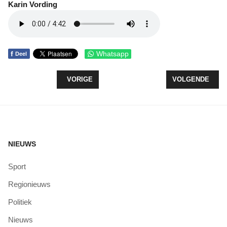
Karin Vording
f
Whatsapp
Deel
VORIG ARTIKEL: EEN EIGEN KIESKOMPAS OVER 
VOLGENDE ARTI
VORIGE
VOLGENDE
NIEUWS
Sport
Regionieuws
Politiek
Nieuws