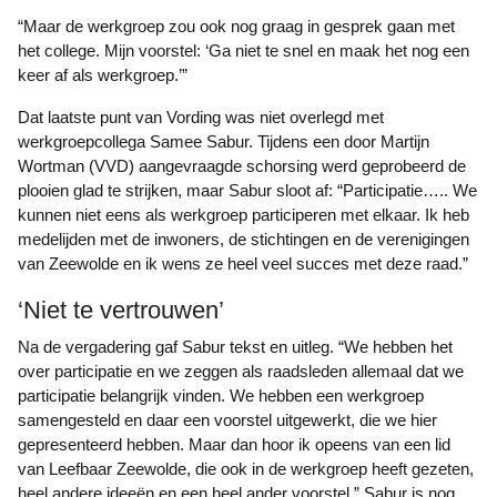
“Maar de werkgroep zou ook nog graag in gesprek gaan met
het college. Mijn voorstel: ‘Ga niet te snel en maak het nog een
keer af als werkgroep.’”
Dat laatste punt van Vording was niet overlegd met
werkgroepcollega Samee Sabur. Tijdens een door Martijn
Wortman (VVD) aangevraagde schorsing werd geprobeerd de
plooien glad te strijken, maar Sabur sloot af: “Participatie….. We
kunnen niet eens als werkgroep participeren met elkaar. Ik heb
medelijden met de inwoners, de stichtingen en de verenigingen
van Zeewolde en ik wens ze heel veel succes met deze raad.”
‘Niet te vertrouwen’
Na de vergadering gaf Sabur tekst en uitleg. “We hebben het
over participatie en we zeggen als raadsleden allemaal dat we
participatie belangrijk vinden. We hebben een werkgroep
samengesteld en daar een voorstel uitgewerkt, die we hier
gepresenteerd hebben. Maar dan hoor ik opeens van een lid
van Leefbaar Zeewolde, die ook in de werkgroep heeft gezeten,
heel andere ideeën en een heel ander voorstel.” Sabur is nog