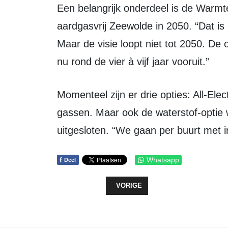
Een belangrijk onderdeel is de Warmte Transitie Visie: op weg naar een
aardgasvrij Zeewolde in 2050. “Dat is
Maar de visie loopt niet tot 2050. De 
nu rond de vier à vijf jaar vooruit.”
Momenteel zijn er drie opties: All-Electric, collectief warmtenet en groene
gassen. Maar ook de waterstof-optie w
uitgesloten. “We gaan per buurt met 
f
Whatsapp
Deel
VORIG ARTIKEL: NIEUWE LIJSTT
VORIGE