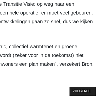
 een hele operatie; er moet veel gebeuren.
ontwikkelingen gaan zo snel, dus we kijken
ordt (zeker voor in de toekomst) niet
inwoners een plan maken”, verzekert Bron.
REKKERS CDA FLEVOLAND VOOR VERKIEZINGEN VAN VOLGEND JAAR
VOLGENDE ARTIKEL: ST
VOLGENDE