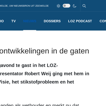
WOLDE, UW NIEUWSBRON UIT ZEEWOLDE
IO
TV
NIEUWS
DOSSIERS
LOZ PODCAST
CO
ntwikkelingen in de gaten
resentator Robert Weij ging met hem in
isie, het stikstofprobleem en het