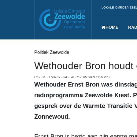
LOKALE OMROEP ZEE
HOME
RAD
Politiek Zeewolde
Wethouder Bron houdt o
OKT 05
LAATST BIJGEWERKT: 05 OKTOBER 2022
Wethouder Ernst Bron was dinsdagavond te gast in het LOZ-
radioprogramma Zeewolde Kiest. P
gesprek over de Warmte Transitie V
Zonnewoud.
Ernst Bron is bezig aan zijn eerste maanden als wethouder en merkt nu dat