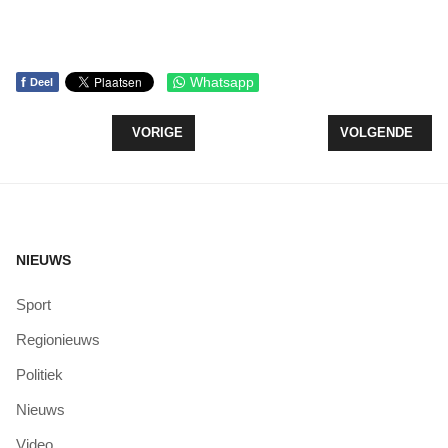
f
Whatsapp
Deel
VORIG ARTIKEL: BEANTWOORDING EX ARTIKEL 
VOLGENDE ARTI
VORIGE
VOLGENDE
NIEUWS
Sport
Regionieuws
Politiek
Nieuws
Video