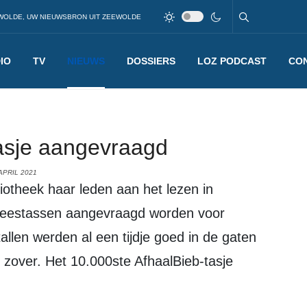
WOLDE, UW NIEUWSBRON UIT ZEEWOLDE
IO
TV
NIEUWS
DOSSIERS
LOZ PODCAST
CO
tasje aangevraagd
APRIL 2021
n leestassen aangevraagd worden voor
llen werden al een tijdje goed in de gaten
zover. Het 10.000ste AfhaalBieb-tasje