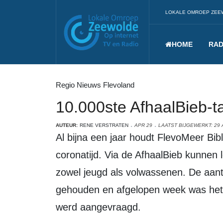
LOKALE OMROEP ZEE
HOME
RAD
Regio Nieuws Flevoland
10.000ste AfhaalBieb-
AUTEUR:
RENE VERSTRATEN
APR 29
LAATST BIJGEWERKT: 29 
Al bijna een jaar houdt FlevoMeer Bibliotheek haar leden aan het lezen in
coronatijd. Via de AfhaalBieb kunne
zowel jeugd als volwassenen. De aanta
gehouden en afgelopen week was het 
werd aangevraagd.