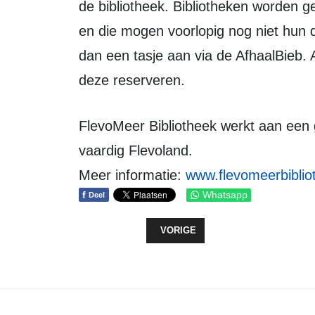
de bibliotheek. Bibliotheken worden 
en die mogen voorlopig nog niet hun d
dan een tasje aan via de AfhaalBieb. Al
deze reserveren.
FlevoMeer Bibliotheek werkt aan een 
vaardig Flevoland.
Meer informatie:
www.flevomeerbiblio
f
Whatsapp
Deel
VORIG ARTIKEL: FLEVOLAND VERS
VORIGE