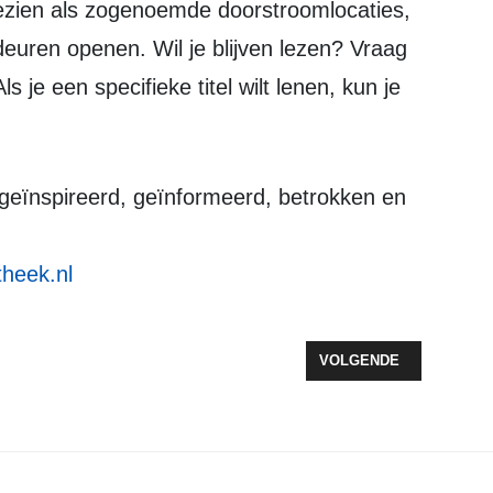
gezien als zogenoemde doorstroomlocaties,
euren openen. Wil je blijven lezen? Vraag
s je een specifieke titel wilt lenen, kun je
geïnspireerd, geïnformeerd, betrokken en
theek.nl
TERKT KOMENDE JAREN DE BIODIVERSITEIT
VOLGENDE ARTIKEL: E
VOLGENDE