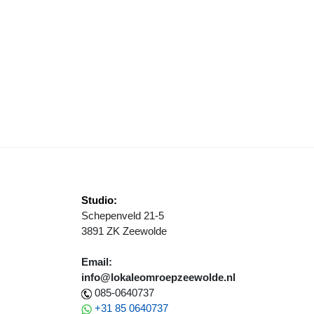
OIS DOET MEE MET HET WERELDKAMPIOENSCHAP IN TEXAS, AMERI
Studio:
Schepenveld 21-5
3891 ZK Zeewolde
Email:
info@lokaleomroepzeewolde.nl
085-0640737
+31 85 0640737