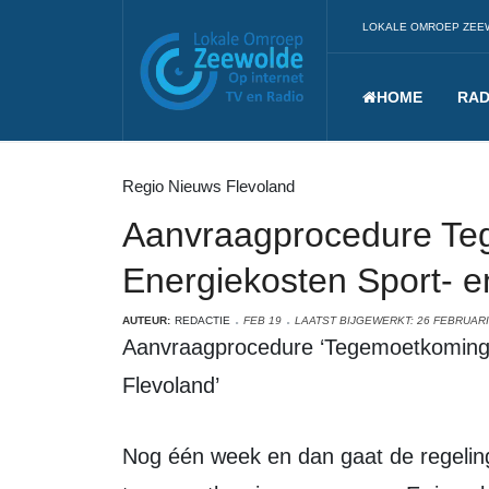
LOKALE OMROEP ZEE
HOME
RAD
Regio Nieuws Flevoland
Aanvraagprocedure T
Energiekosten Sport- e
AUTEUR:
REDACTIE
FEB 19
LAATST BIJGEWERKT: 26 FEBRUARI
Aanvraagprocedure ‘Tegemoetkoming Energiekosten Sport- en Cultuursector
Flevoland’
Nog één week en dan gaat de regeling open. Maandag 26 februari kunt u de