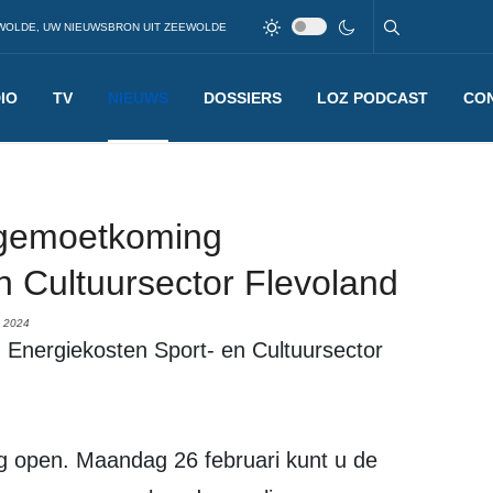
WOLDE, UW NIEUWSBRON UIT ZEEWOLDE
IO
TV
NIEUWS
DOSSIERS
LOZ PODCAST
CO
egemoetkoming
n Cultuursector Flevoland
 2024