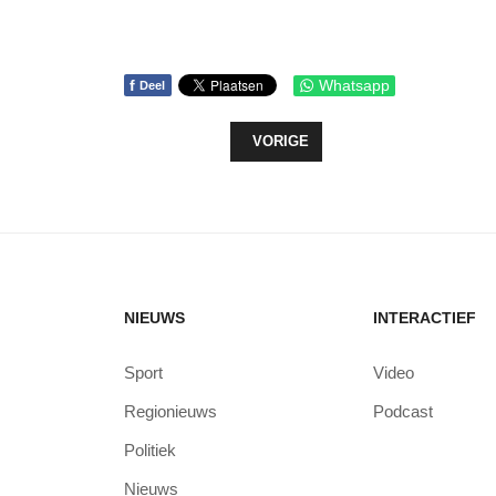
f
Whatsapp
Deel
VORIG ARTIKEL: KAPITAALINJECT
VORIGE
NIEUWS
INTERACTIEF
Sport
Video
Regionieuws
Podcast
Politiek
Nieuws