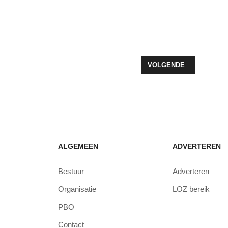
IE VOOR NATUURHERSTEL IN FLEVOLAND
VOLGENDE ARTIKEL: L
VOLGENDE
ALGEMEEN
ADVERTEREN
Bestuur
Adverteren
Organisatie
LOZ bereik
PBO
Contact