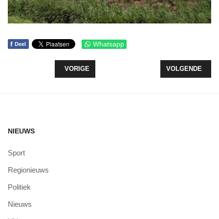
f
Whatsapp
Deel
VORIG ARTIKEL: ROZE LINTJE VOOR MAMMACEN
VOLGENDE ARTI
VORIGE
VOLGENDE
NIEUWS
Sport
Regionieuws
Politiek
Nieuws