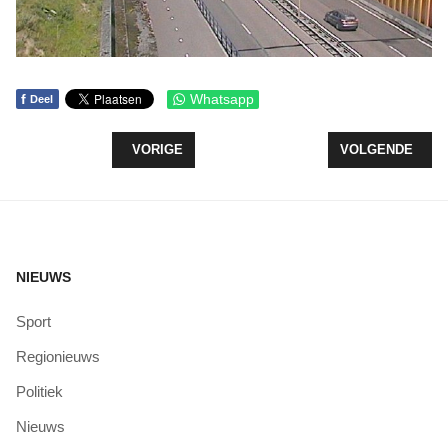
f
Whatsapp
Deel
VORIG ARTIKEL: BESLUIT LELYSTAD AIRPORT UI
VOLGENDE ARTI
VORIGE
VOLGENDE
NIEUWS
Sport
Regionieuws
Politiek
Nieuws