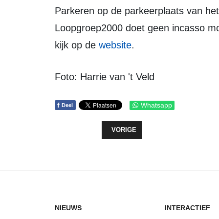
Parkeren op de parkeerplaats van het zwembad en sporthal Calluna.
Loopgroep2000 doet geen incasso moch
kijk op de
website
.
Foto: Harrie van 't Veld
f
Whatsapp
Deel
VORIG ARTIKEL: VEILIGHEID BUI
VORIGE
NIEUWS
INTERACTIEF