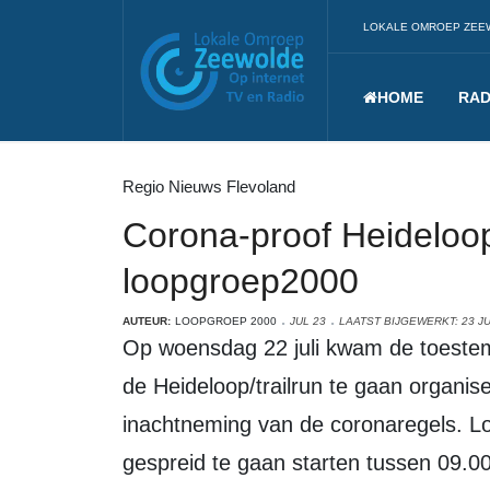
LOKALE OMROEP ZEE
HOME
RAD
Regio Nieuws Flevoland
Corona-proof Heideloop
loopgroep2000
AUTEUR:
LOOPGROEP 2000
JUL 23
LAATST BIJGEWERKT: 23 JU
Op woensdag 22 juli kwam de toestemming van de gemeente Ermelo binnen om
de Heideloop/trailrun te gaan organi
inachtneming van de coronaregels. L
gespreid te gaan starten tussen 09.00