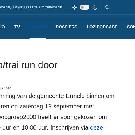
WOLDE, UW NIEUWSBRON UIT ZEEWOLDE
IO
TV
NIEUWS
DOSSIERS
LOZ PODCAST
CO
/trailrun door
LI 2020
seren op zaterdag 19 september met
oopgroep2000 heeft er voor gekozen om
 uur en 10.00 uur. Inschrijven via
deze