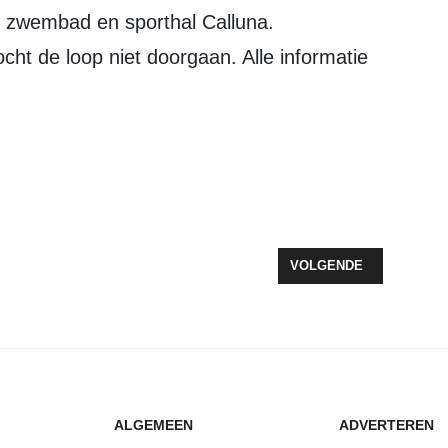
t de loop niet doorgaan. Alle informatie
TENDIJKSE ONTWIKKELINGEN
VOLGENDE ARTIKEL: V
VOLGENDE
ALGEMEEN
ADVERTEREN