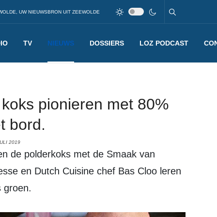
WOLDE, UW NIEUWSBRON UIT ZEEWOLDE
IO
TV
NIEUWS
DOSSIERS
LOZ PODCAST
CO
) koks pionieren met 80%
t bord.
ULI 2019
eren de polderkoks met de Smaak van
esse en Dutch Cuisine chef Bas Cloo leren
 groen.