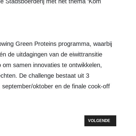
 de Stadsboerderij met het thema ‘Kom
rowing Green Proteins programma, waarbij
n de uitdagingen van de eiwittransitie
 om samen innovaties te ontwikkelen,
echten. De challenge bestaat uit 3
 september/oktober en de finale cook-off
T NIET IN 2020 OPEN
VOLGENDE ARTIKEL: RI
VOLGENDE