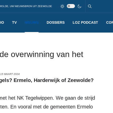
WOLDE, UW NIEUWSBRON UIT ZEEWOLDE
IO
TV
NIEUWS
DOSSIERS
LOZ PODCAST
CO
de overwinning van het
 15 MAART 2024
egels? Ermelo, Harderwijk of Zeewolde?
et het NK Tegelwippen. We gaan de strijd
ten. En vooral met de gemeenten Ermelo