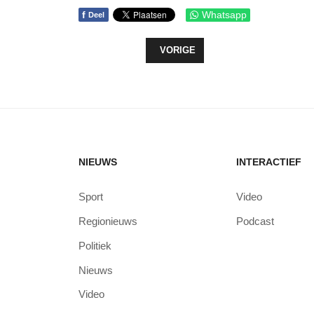
f
Whatsapp
Deel
VORIG ARTIKEL: ST JANSDAL OR
VORIGE
NIEUWS
INTERACTIEF
Sport
Video
Regionieuws
Podcast
Politiek
Nieuws
Video