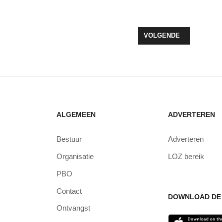
GANISEERT BIJEENKOMST VOOR KINDEREN WAARVAN OUDER KANKER
VOLGENDE ARTIKEL: O
VOLGENDE
ALGEMEEN
ADVERTEREN
Bestuur
Adverteren
Organisatie
LOZ bereik
PBO
Contact
DOWNLOAD DE 
Ontvangst