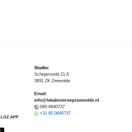
 HEEFT
MROEP FLEVOLAND VIERT 35-JARIG BESTAAN MET OPEN DAG
Studio:
Schepenveld 21-5
3891 ZK Zeewolde
Email:
info@lokaleomroepzeewolde.nl
085-0640737
+31 85 0640737
LOZ APP