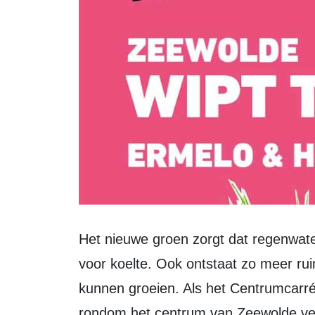
Het nieuwe groen zorgt dat regenwater in de bodem kan zakken en zorgt ook
voor koelte. Ook ontstaat zo meer r
kunnen groeien. Als het Centrumcarré a
rondom het centrum van Zeewolde ve