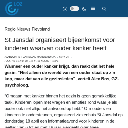
Regio Nieuws Flevoland
St Jansdal organiseert bijeenkomst voor
kinderen waarvan ouder kanker heeft
AUTEUR:
ST JANSDAL HARDERWIJK
MRT 27
LAATST BIJGEWERKT: 30 MAART 2024
Wanneer een ouder kanker krijgt, dan raakt dat het hele
gezin. “Niet alleen de wereld van een ouder staat op z’n
kop, maar dat van alle gezinsleden”, vertelt Alex Bos, GZ-
psycholoog.
“Omgaan met kanker binnen het gezin is geen gemakkelijke
taak. Kinderen lopen met vragen en emoties rond waar je als
ouder ook niet altijd het antwoord op hebt.” Om ouders en
kinderen te ondersteunen, organiseert ziekenhuis St Jansdal op
donderdag 18 april een informatieavond voor kinderen in de
leeftijd van 6 tot en met 18 jaar, verdeeld over twee