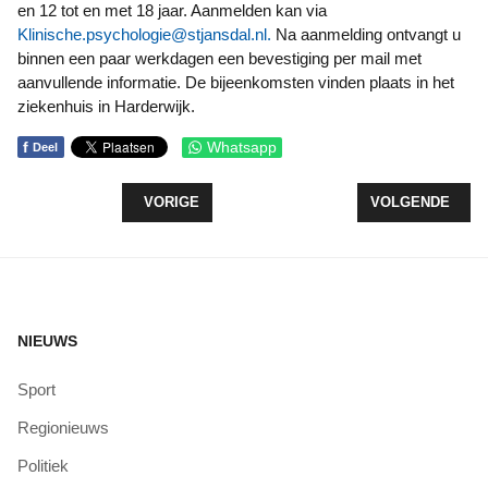
en 12 tot en met 18 jaar. Aanmelden kan via
Klinische.psychologie@stjansdal.nl
.
Na aanmelding ontvangt u
binnen een paar werkdagen een bevestiging per mail met
aanvullende informatie. De bijeenkomsten vinden plaats in het
ziekenhuis in Harderwijk.
f
Whatsapp
Deel
VORIG ARTIKEL: HELP DE BIJ
VOLGENDE ARTI
VORIGE
VOLGENDE
NIEUWS
Sport
Regionieuws
Politiek