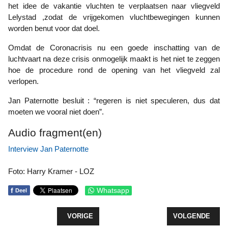
het idee de vakantie vluchten te verplaatsen naar vliegveld
Lelystad ,zodat de vrijgekomen vluchtbewegingen kunnen
worden benut voor dat doel.
Omdat de Coronacrisis nu een goede inschatting van de
luchtvaart na deze crisis onmogelijk maakt is het niet te zeggen
hoe de procedure rond de opening van het vliegveld zal
verlopen.
Jan Paternotte besluit : “regeren is niet speculeren, dus dat
moeten we vooral niet doen”.
Audio fragment(en)
Interview Jan Paternotte
Foto: Harry Kramer - LOZ
f
Whatsapp
Deel
VORIG ARTIKEL: WEGWERKZAAMHEDEN FLEVOL
VOLGENDE ARTI
VORIGE
VOLGENDE