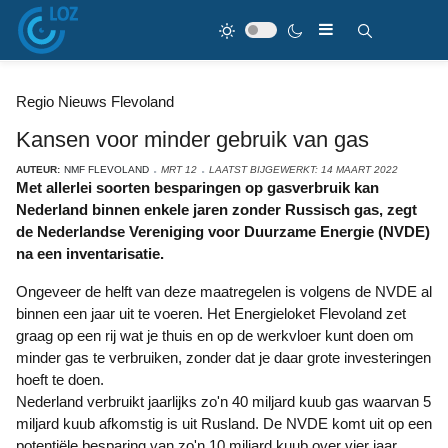
Regio Nieuws Flevoland
Kansen voor minder gebruik van gas
AUTEUR:
NMF FLEVOLAND
MRT 12
LAATST BIJGEWERKT: 14 MAART 2022
Met allerlei soorten besparingen op gasverbruik kan
Nederland binnen enkele jaren zonder Russisch gas, zegt
de Nederlandse Vereniging voor Duurzame Energie (NVDE)
na een inventarisatie.
Ongeveer de helft van deze maatregelen is volgens de NVDE al
binnen een jaar uit te voeren. Het Energieloket Flevoland zet
graag op een rij wat je thuis en op de werkvloer kunt doen om
minder gas te verbruiken, zonder dat je daar grote investeringen
hoeft te doen.
Nederland verbruikt jaarlijks zo'n 40 miljard kuub gas waarvan 5
miljard kuub afkomstig is uit Rusland. De NVDE komt uit op een
potentiële besparing van zo'n 10 miljard kuub over vier jaar,