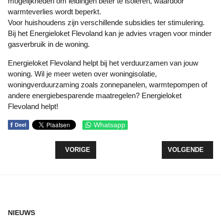
mogelijkheden om leidingen beter te isoleren, waardoor
warmteverlies wordt beperkt.
Voor huishoudens zijn verschillende subsidies ter stimulering.
Bij het Energieloket Flevoland kan je advies vragen voor minder
gasverbruik in de woning.
Energieloket Flevoland helpt bij het verduurzamen van jouw
woning. Wil je meer weten over woningisolatie,
woningverduurzaming zoals zonnepanelen, warmtepompen of
andere energiebesparende maatregelen? Energieloket
Flevoland helpt!
f
Whatsapp
Deel
VORIG ARTIKEL: GOED INTERNET VOOR BUITENG
VOLGENDE ARTI
VORIGE
VOLGENDE
NIEUWS