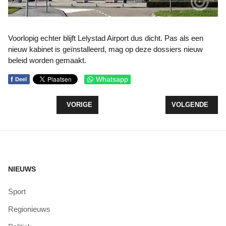
Voorlopig echter blijft Lelystad Airport dus dicht. Pas als een
nieuw kabinet is geïnstalleerd, mag op deze dossiers nieuw
beleid worden gemaakt.
f
Whatsapp
Deel
VORIG ARTIKEL: FLEVOLANDSE TECHNASIA IN A
VOLGENDE ARTI
VORIGE
VOLGENDE
NIEUWS
Sport
Regionieuws