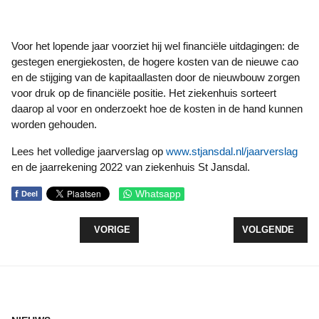
Voor het lopende jaar voorziet hij wel financiële uitdagingen: de
gestegen energiekosten, de hogere kosten van de nieuwe cao
en de stijging van de kapitaallasten door de nieuwbouw zorgen
voor druk op de financiële positie. Het ziekenhuis sorteert
daarop al voor en onderzoekt hoe de kosten in de hand kunnen
worden gehouden.
Lees het volledige jaarverslag op
www.stjansdal.nl/jaarverslag
en de jaarrekening 2022 van ziekenhuis St Jansdal.
f
Whatsapp
Deel
VORIG ARTIKEL: ZIEKENHUIS ST JANSDAL VERS
VOLGENDE ARTI
VORIGE
VOLGENDE