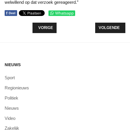
welwillend op dat verzoek gereageerd.”
f
Whatsapp
Deel
VORIG ARTIKEL: ZORGVRIJWILLIGERS M/V HOSP
VOLGENDE ARTI
VORIGE
VOLGENDE
NIEUWS
Sport
Regionieuws
Politiek
Nieuws
Video
Zakelijk