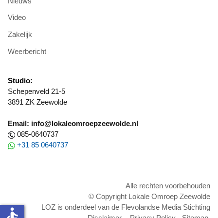
Nieuws
Video
Zakelijk
Weerbericht
Studio:
Schepenveld 21-5
3891 ZK Zeewolde
Email: info@lokaleomroepzeewolde.nl
085-0640737
+31 85 0640737
Alle rechten voorbehouden
© Copyright Lokale Omroep Zeewolde
LOZ is onderdeel van de Flevolandse Media Stichting
accessible
Disclaimer
-
Privacy Policy
-
Sitemap