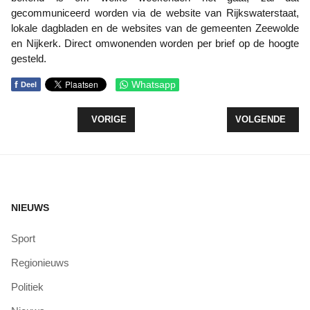
gecommuniceerd worden via de website van Rijkswaterstaat,
lokale dagbladen en de websites van de gemeenten Zeewolde
en Nijkerk. Direct omwonenden worden per brief op de hoogte
gesteld.
f
Whatsapp
Deel
VORIG ARTIKEL: ONDERZOEK NAAR VRIJETIJDSS
VOLGENDE ARTI
VORIGE
VOLGENDE
NIEUWS
Sport
Regionieuws
Politiek