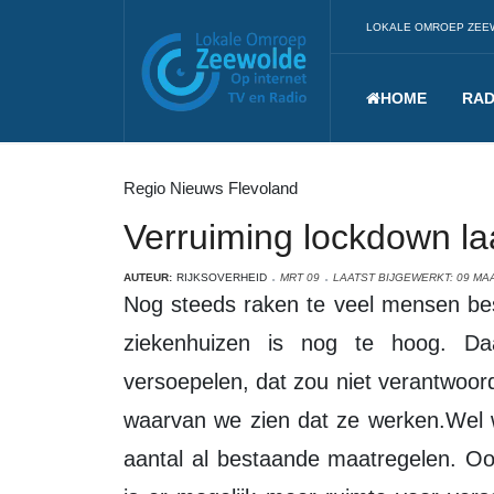
LOKALE OMROEP ZEE
HOME
RAD
Regio Nieuws Flevoland
Verruiming lockdown la
AUTEUR:
RIJKSOVERHEID
MRT 09
LAATST BIJGEWERKT: 09 MA
Nog steeds raken te veel mensen besmet met het coronavirus. Ook de druk op
ziekenhuizen is nog te hoog. Da
versoepelen, dat zou niet verantwoo
waarvan we zien dat ze werken.Wel w
aantal al bestaande maatregelen. Ook