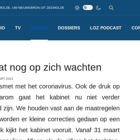
WOLDE, UW NIEUWSBRON UIT ZEEWOLDE
IO
TV
NIEUWS
DOSSIERS
LOZ PODCAST
CO
at nog op zich wachten
ART 2021
arom gaat het kabinet nu niet verder
rd zijn. We houden vast aan de maatregelen
orden er kleine correcties gedaan op een
 kijkt het kabinet vooruit. Vanaf 31 maart