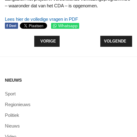
– waaronder dat van het CDA – is opgenomen.
Lees hier de volledige vragen in PDF
f
Whatsapp
Deel
VORIG ARTIKEL: VACCINATIES VOOR PUBLIEK VA
VOLGENDE ARTI
VORIGE
VOLGENDE
NIEUWS
Sport
Regionieuws
Politiek
Nieuws
Video