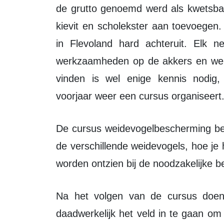
de grutto genoemd werd als kwetsba
kievit en scholekster aan toevoegen
in Flevoland hard achteruit. Elk 
werkzaamheden op de akkers en we
vinden is wel enige kennis nodig
voorjaar weer een cursus organiseert
De cursus weidevogelbescherming bestaat uit 3 avonden. Daar leer je veel over
de verschillende weidevogels, hoe je
worden ontzien bij de noodzakelijke b
Na het volgen van de cursus doen we een beroep op je vrije tijd om ook
daadwerkelijk het veld in te gaan o