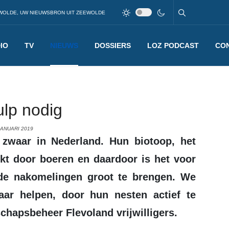
WOLDE, UW NIEUWSBRON UIT ZEEWOLDE
IO
TV
NIEUWS
DOSSIERS
LOZ PODCAST
CO
lp nodig
JANUARI 2019
ikt door boeren en daardoor is het voor
de nakomelingen groot te brengen. We
aar helpen, door hun nesten actief te
hapsbeheer Flevoland vrijwilligers.