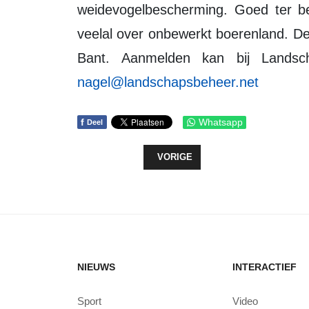
weidevogelbescherming. Goed ter be
veelal over onbewerkt boerenland. De 
Bant. Aanmelden kan bij Landsc
nagel@landschapsbeheer.net
f
Whatsapp
Deel
VORIG ARTIKEL: WERKZAAMHEDE
VORIGE
NIEUWS
INTERACTIEF
Sport
Video