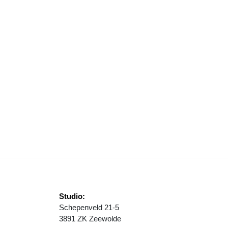
IJNSTJANSDAL PROMOTIEWEEK
Studio:
Schepenveld 21-5
3891 ZK Zeewolde