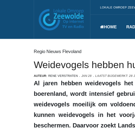
LOKALE OMROEP ZEE
HOME
RAD
Regio Nieuws Flevoland
Weidevogels hebben hu
AUTEUR:
RENE VERSTRATEN
JAN 28
LAATST BIJGEWERKT: 28 
Al jaren hebben weidevogels het zwaar in Nederland. Hun biotoop, het
boerenland, wordt intensief gebru
weidevogels moeilijk om voldoen
kunnen weidevogels in het voorj
beschermen. Daarvoor zoekt Landsc