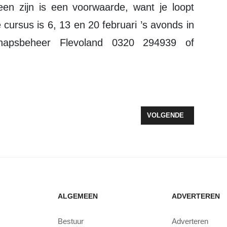
en zijn is een voorwaarde, want je loopt
cursus is 6, 13 en 20 februari ’s avonds in
hapsbeheer Flevoland 0320 294939 of
N N305 GOOISEWEG
VOLGENDE ARTIKEL: M
VOLGENDE
ALGEMEEN
ADVERTEREN
Bestuur
Adverteren