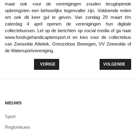
maar ook voor de verenigingen zouden teruglopende
opbrengsten een behoorlijke tegenvaller zijn. Voldoende reden
om ook dit keer gul te geven. Van zondag 29 maart t/m
zaterdag 4 april openen de verenigingen hun digitale
collectebussen. Let op de berichten op social media of ga naar
www.fondsgehandicaptensport.nl en kies voor de collectebus
van Zeewolde Atletiek, Grenzeloos Bewegen, VV Zeewolde of
de Watersportvereniging.
VORIG ARTIKEL: LOOPCOACHING OP AFSTAND
VOLGENDE ARTI
VORIGE
VOLGENDE
NIEUWS
Sport
Regionieuws