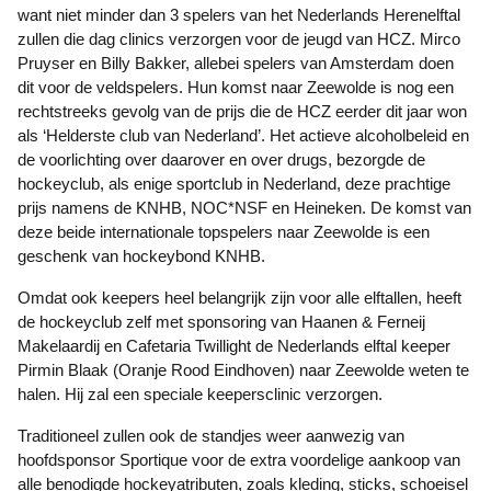
want niet minder dan 3 spelers van het Nederlands Herenelftal
zullen die dag clinics verzorgen voor de jeugd van HCZ. Mirco
Pruyser en Billy Bakker, allebei spelers van Amsterdam doen
dit voor de veldspelers. Hun komst naar Zeewolde is nog een
rechtstreeks gevolg van de prijs die de HCZ eerder dit jaar won
als ‘Helderste club van Nederland’. Het actieve alcoholbeleid en
de voorlichting over daarover en over drugs, bezorgde de
hockeyclub, als enige sportclub in Nederland, deze prachtige
prijs namens de KNHB, NOC*NSF en Heineken. De komst van
deze beide internationale topspelers naar Zeewolde is een
geschenk van hockeybond KNHB.
Omdat ook keepers heel belangrijk zijn voor alle elftallen, heeft
de hockeyclub zelf met sponsoring van Haanen & Ferneij
Makelaardij en Cafetaria Twillight de Nederlands elftal keeper
Pirmin Blaak (Oranje Rood Eindhoven) naar Zeewolde weten te
halen. Hij zal een speciale keepersclinic verzorgen.
Traditioneel zullen ook de standjes weer aanwezig van
hoofdsponsor Sportique voor de extra voordelige aankoop van
alle benodigde hockeyatributen, zoals kleding, sticks, schoeisel