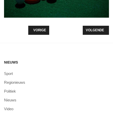
VORIG ARTIKEL: ONDERTEKENING SPELERSCONT
VOLGENDE ARTI
VORIGE
VOLGENDE
NIEUWS
Sport
Regionieuws
Politiek
Nieuws
Video