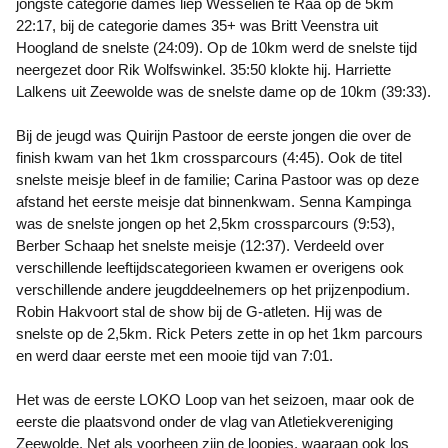
jongste categorie dames liep Wesselien te Raa op de 5km
22:17, bij de categorie dames 35+ was Britt Veenstra uit
Hoogland de snelste (24:09). Op de 10km werd de snelste tijd
neergezet door Rik Wolfswinkel. 35:50 klokte hij. Harriette
Lalkens uit Zeewolde was de snelste dame op de 10km (39:33).
Bij de jeugd was Quirijn Pastoor de eerste jongen die over de
finish kwam van het 1km crossparcours (4:45). Ook de titel
snelste meisje bleef in de familie; Carina Pastoor was op deze
afstand het eerste meisje dat binnenkwam. Senna Kampinga
was de snelste jongen op het 2,5km crossparcours (9:53),
Berber Schaap het snelste meisje (12:37). Verdeeld over
verschillende leeftijdscategorieen kwamen er overigens ook
verschillende andere jeugddeelnemers op het prijzenpodium.
Robin Hakvoort stal de show bij de G-atleten. Hij was de
snelste op de 2,5km. Rick Peters zette in op het 1km parcours
en werd daar eerste met een mooie tijd van 7:01.
Het was de eerste LOKO Loop van het seizoen, maar ook de
eerste die plaatsvond onder de vlag van Atletiekvereniging
Zeewolde. Net als voorheen zijn de loopjes, waaraan ook los