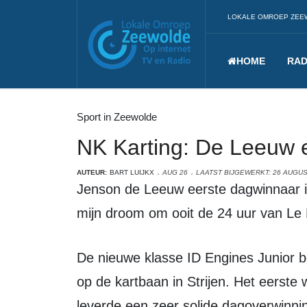
LOKALE OMROEP ZEE
HOME
RAD
Sport in Zeewolde
NK Karting: De Leeuw 
AUTEUR:
BART LUIJKX
AUG 26
LAATST BIJGEWERKT: 26 AUGUS
Jenson de Leeuw eerste dagwinnaar in nieuwe klasse ID Engines Junior: “Het is
mijn droom om ooit de 24 uur van Le
De nieuwe klasse ID Engines Junior beleefde afgelopen weekend zijn NK-debuut
op de kartbaan in Strijen. Het eerst
leverde een zeer solide dagoverwinni