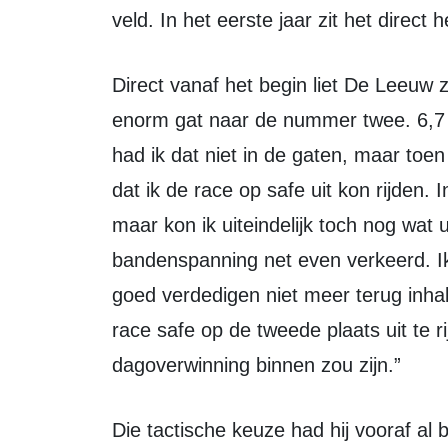
veld. In het eerste jaar zit het direct
Direct vanaf het begin liet De Leeuw zien wat hij waard was. “Ik won met een
enorm gat naar de nummer twee. 6,7 
had ik dat niet in de gaten, maar toen 
dat ik de race op safe uit kon rijden. 
maar kon ik uiteindelijk toch nog wat
bandenspanning net even verkeerd. Ik
goed verdedigen niet meer terug inh
race safe op de tweede plaats uit te r
dagoverwinning binnen zou zijn.”
Die tactische keuze had hij vooraf al besproken met zijn moeder Elke. “We doen