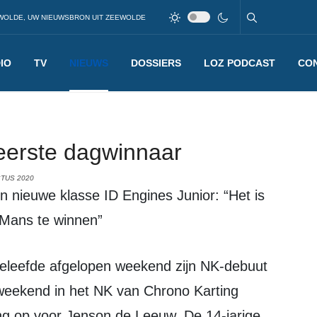
WOLDE, UW NIEUWSBRON UIT ZEEWOLDE
IO
TV
NIEUWS
DOSSIERS
LOZ PODCAST
CO
eerste dagwinnaar
TUS 2020
 Mans te winnen”
e weekend in het NK van Chrono Karting
ng op voor Jenson de Leeuw. De 14-jarige