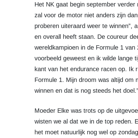
Het NK gaat begin september verder met het tweede weekend in Venray. “Dat
zal voor de motor niet anders zijn dan
proberen uiteraard weer te winnen”, 
en overall heeft staan. De coureur de
wereldkampioen in de Formule 1 van 2
voorbeeld geweest en ik wilde lange tij
kant van het endurance racen op. Ik r
Formule 1. Mijn droom was altijd om
winnen en dat is nog steeds het doel.
Moeder Elke was trots op de uitgevoerde tactiek van haar zoon. “Vanaf vrijdag
wisten we al dat we in de top reden. E
het moet natuurlijk nog wel op zond