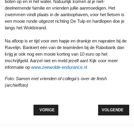
boten op en in het water. Natuurlijk komen al je niet-
deelnemende familie en vrienden jullie aanmoedigen. Het
zwemmen vindt plaats in de aanloophaven, voor het fietsen is
een mooie ronde uitgezet richting De Tulp en hardlopen doe je
langs het Woldstrand.
Na afloop is er tijd voor een hapje en drankje en napraten bij de
Ravelijn. Bankiert één van de teamleden bij de Rabobank dan
krijg je ook nog een mooie korting van 10 euro op het
inschrijfgeld. Aarzel niet en meld jezelf aan! Kijk voor meer
informatie op
www.zeewolde-endurance.nl
Foto: Samen met vrienden of collega's over de finish
(archieffoto)
VORIG ARTIKEL: TUURTOREN TOCHT WANDELTOC
VOLGENDE ARTI
VORIGE
VOLGENDE