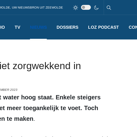
WOLDE, UW NIEUWSBRON UIT ZEEWOLDE
IO
TV
NIEUWS
DOSSIERS
LOZ PODCAST
CO
iet zorgwekkend in
EMBER 2023
et meer toegankelijk te voet.
Toch
en te maken
.