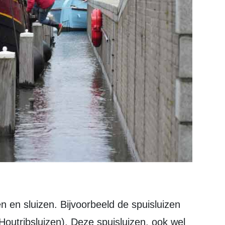
 en sluizen. Bijvoorbeeld de spuisluizen
Houtribsluizen). Deze spuisluizen, ook wel