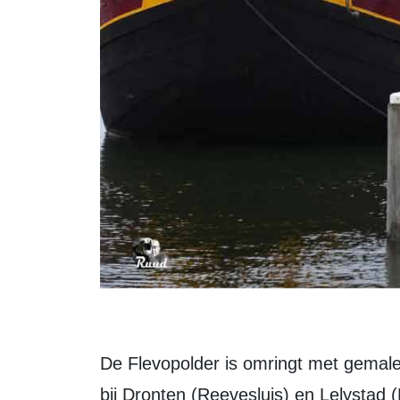
De Flevopolder is omringt met gemalen
bij Dronten (Reevesluis) en Lelystad (