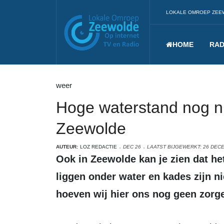
LOKALE OMROEP ZEE
HOME
RAD
weer
Hoge waterstand nog n
Zeewolde
AUTEUR:
LOZ REDACTIE
DEC 26
LAATST BIJGEWERKT: 26 DEC
Ook in Zeewolde kan je zien dat het water hoog staat. Enkele steigers
liggen onder water en kades zijn ni
hoeven wij hier ons nog geen zorg