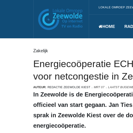
LOKALE OMROEP ZEE
HOME
RAD
Zakelijk
Energiecoöperatie ECHT
voor netcongestie in Z
AUTEUR:
REDACTIE ZEEWOLDE KIEST
MRT 07
LAATST BIJGEWE
In Zeewolde is de Energiecoöperatie Horsterparc Trekkersveld (ECHT)
officieel van start gegaan. Jan Tie
sprak in Zeewolde Kiest over de do
energiecoöperatie.