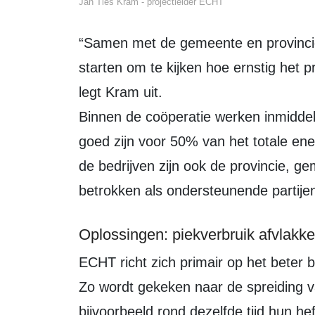
Jan Ties Kram - projectleider ECHT
“Samen met de gemeente en provincie hebben we besloten om een pilot te
starten om te kijken hoe ernstig het
legt Kram uit.
Binnen de coöperatie werken inmiddel
goed zijn voor 50% van het totale ener
de bedrijven zijn ook de provincie, 
betrokken als ondersteunende partije
Oplossingen: piekverbruik afvlakke
ECHT richt zich primair op het beter benutten van bestaande energiecapaciteit.
Zo wordt gekeken naar de spreiding va
bijvoorbeeld rond dezelfde tijd hun h