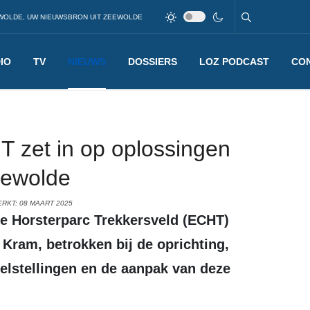
WOLDE, UW NIEUWSBRON UIT ZEEWOLDE
IO
TV
NIEUWS
DOSSIERS
LOZ PODCAST
CO
 zet in op oplossingen
eewolde
RKT: 08 MAART 2025
s Kram, betrokken bij de oprichting,
elstellingen en de aanpak van deze