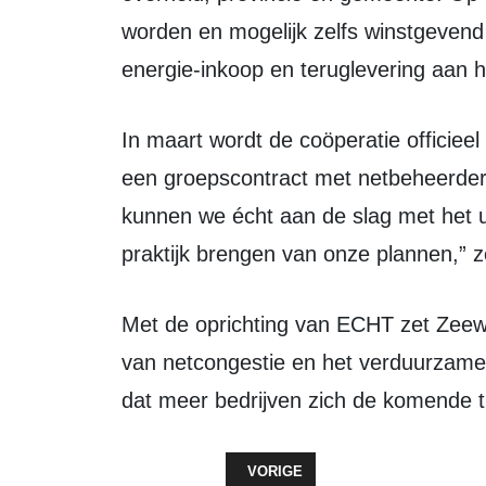
worden en mogelijk zelfs winstgevend
energie-inkoop en teruglevering aan h
In maart wordt de coöperatie officieel opgericht, gevolgd door het afsluiten van
een groepscontract met netbeheerder 
kunnen we écht aan de slag met het ui
praktijk brengen van onze plannen,” 
Met de oprichting van ECHT zet Zeewolde een belangrijke stap in het aanpakken
van netcongestie en het verduurzamen
dat meer bedrijven zich de komende tijd
VORIG ARTIKEL: NIEUW HORECA
VORIGE