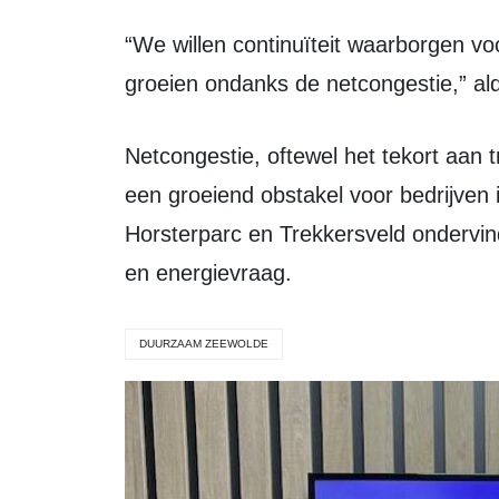
“We willen continuïteit waarborgen voor bedrijven, zodat zij kunnen blijven
groeien ondanks de netcongestie,” al
Netcongestie, oftewel het tekort aan transportcapaciteit voor elektriciteit, vormt
een groeiend obstakel voor bedrijven 
Horsterparc en Trekkersveld ondervin
en energievraag.
DUURZAAM ZEEWOLDE