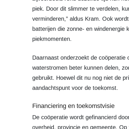
piek. Door dit slimmer te verdelen, k
verminderen,” aldus Kram. Ook wordt
batterijen die zonne- en windenergie 
piekmomenten.
Daarnaast onderzoekt de coöperatie of bedrijven hun restwarmte en
waterstromen beter kunnen delen, zod
gebruikt. Hoewel dit nu nog niet de prior
aandachtspunt voor de toekomst.
Financiering en toekomstvisie
De coöperatie wordt gefinancierd door ledenbijdragen en subsidies vanuit de
overheid, provincie en gemeente. Op 