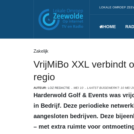
LOKALE OMROEP ZEE
HOME
RAD
Zakelijk
VrijMiBo XXL verbindt 
regio
AUTEUR:
LOZ REDACTIE
MEI 10
LAATST BIJGEWERKT: 10 MEI 2
Harderwold Golf & Events was vrijdag gastheer van de VrijMiBo van Stad
in Bedrijf. Deze periodieke netwerk
aangesloten bedrijven. Deze bijeen
– met extra ruimte voor ontmoetin