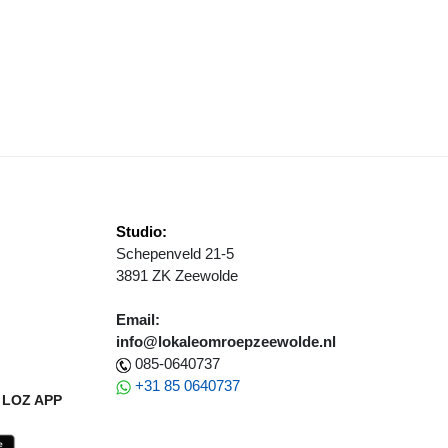
DISCH SPECIALISTEN ST JANSDAL RUILEN WITTE UNIFORM IN VOO
Studio:
Schepenveld 21-5
3891 ZK Zeewolde
Email:
info@lokaleomroepzeewolde.nl
085-0640737
+31 85 0640737
LOZ APP