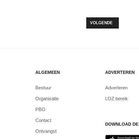
ION UIT ZEEWOLDE WINT VELUWSE INNOVATIEPRIJS 2025
VOLGENDE ARTIKEL: ME
VOLGENDE
ALGEMEEN
ADVERTEREN
Bestuur
Adverteren
Organisatie
LOZ bereik
PBO
Contact
DOWNLOAD DE 
Ontvangst