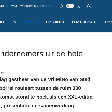
WOLDE, UW NIEUWSBRON UIT ZEEWOLDE
IO
TV
NIEUWS
DOSSIERS
LOZ PODCAST
CO
ondernemers uit de hele
025
borrel rouleert tussen de ruim 300
komst stond te boek als een XXL-editie
g, presentatie en samenwerking.