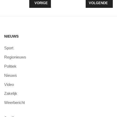
VORIG ARTIKEL: "TECHNISCHE BEDRIJVEN" ZE
VOLGENDE ARTI
VORIGE
VOLGENDE
NIEUWS
Sport
Regionieuws
Politiek
Nieuws
Video
Zakelijk
Weerbericht