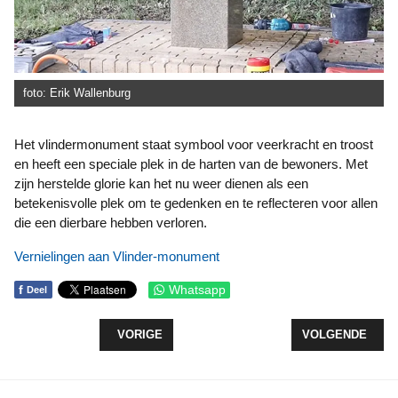
foto: Erik Wallenburg
Het vlindermonument staat symbool voor veerkracht en troost
en heeft een speciale plek in de harten van de bewoners. Met
zijn herstelde glorie kan het nu weer dienen als een
betekenisvolle plek om te gedenken en te reflecteren voor allen
die een dierbare hebben verloren.
Vernielingen aan Vlinder-monument
f
Whatsapp
Deel
VORIG ARTIKEL: WANDELEN OVER DE VOORLAND
VOLGENDE ARTI
VORIGE
VOLGENDE