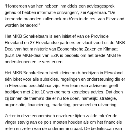
“Honderden van hen hebben inmiddels een adviesgesprek
gehad of hebben informatie ontvangen”, zei Appelman. “De
komende maanden zullen ook mkb’ers in de rest van Flevoland
worden benaderd.”
Het MKB Schakelteam is een initiatief van de Provincie
Flevoland en 27 Flevolandse partners en vloeit voort uit de MKB
Deal van het ministerie van Economische Zaken en Klimaat
(EZK De MKB-deal van EZK is bedoeld om het brede MKB te
ondersteunen en te versterken.
Het MKB Schakelteam biedt kleine mkb-bedrijven in Flevoland
één loket voor alle subsidies, regelingen en ondersteuning die er
in Flevoland beschikbaar zijn. Een team van adviseurs geeft
bedrijven met 2 tot 10 werknemers kosteloos advies. Dat doen
zij binnen de thema’s die er nu toe doen, namelijk: strategie,
organisatie, financiering, marketing, personeel en uitvoering.
Zeker in deze economisch onzekere tijden zal de mkb’er de
vinger stevig aan de pols moeten houden als om het financiële
reilen en zeilen van de onderneming gaat. De bedrijfsscan van