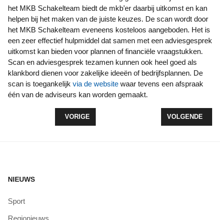
het MKB Schakelteam biedt de mkb’er daarbij uitkomst en kan
helpen bij het maken van de juiste keuzes. De scan wordt door
het MKB Schakelteam eveneens kosteloos aangeboden. Het is
een zeer effectief hulpmiddel dat samen met een adviesgesprek
uitkomst kan bieden voor plannen of financiële vraagstukken.
Scan en adviesgesprek tezamen kunnen ook heel goed als
klankbord dienen voor zakelijke ideeën of bedrijfsplannen. De
scan is toegankelijk
via de website
waar tevens een afspraak
één van de adviseurs kan worden gemaakt.
VORIG ARTIKEL: EERSTE EXEMPLAAR SUCCES M
VOLGENDE ARTI
VORIGE
VOLGENDE
NIEUWS
Sport
Regionieuws