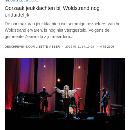
NIEUWS ZEEWOLDE
Oorzaak jeukklachten bij Woldstrand nog
onduidelijk
De oorzaak van jeukklachten die sommige bezoekers van het
Woldstrand ervaren, is nog niet vastgesteld. Volgens de
gemeente Zeewolde zijn meerdere
...
GESCHREVEN DOOR
LISETTE VISSER
2026-06-11 17:10:08
HITS
2606