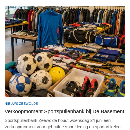
NIEUWS ZEEWOLDE
Verkoopmoment Sportspullenbank bij De Basement
Sportspullenbank Zeewolde houdt woensdag 24 juni een
verkoopmoment voor gebruikte sportkleding en sportartikelen