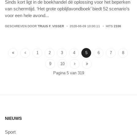
Sinds kort ligt in de boekhandel dé oplossing voor het beperken
van schermtijd. ‘Het grote opblijfavondboek’ biedt 52 scenario’s
voor een hele avond
...
GESCHREVEN DOOR
TRUUS F. VISSER
2026-06-09 10:00:11
HITS
2336
1
2
3
4
5
6
7
8
9
10
Pagina 5 van 319
NIEUWS
Sport