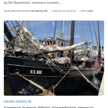
bij De Basement. Inwoners kunnen
...
GESCHREVEN DOOR
LOD REDACTIE
2026-06-18 16:00:12
HITS
1893
NIEUWS ZEEWOLDE